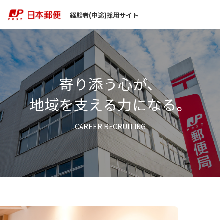
経験者(中途)採用サイト
寄り添う心が、
地域を支える力になる。
CAREER RECRUITING